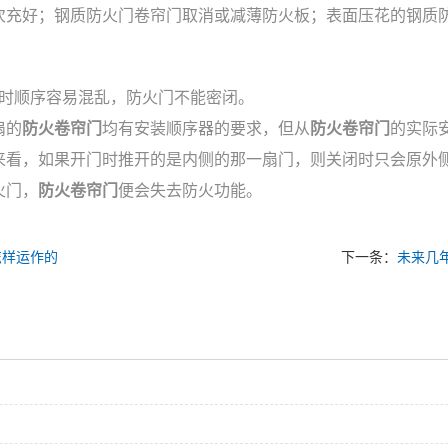
次充好；钢质防火门卷帘门取消或减薄防火板；表面压花的钢质
时顺序容易混乱，防火门不能密闭。
扇的
防火卷帘门
均有安装顺序器的要求，但从
防火卷帘门
的实际
来看，如果开门时推开的是内侧的那一扇门，则关闭时只会原外
火门，
防火卷帘门
便会失去防火功能。
怎样运作的
下一条：
未来几