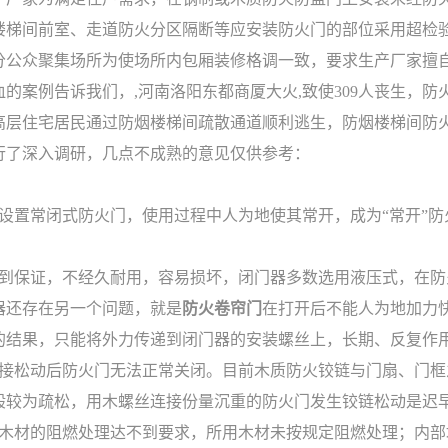
楼梯间前室、走道防火分区隔断等应安装防火门的部位采用超检
分公众聚集场所为使场所内包厢装修格调一致，要求生产厂家擅
的案例告诉我们，,河南洛阳东都商厦大火,致使309人丧生，
高层住宅居民通过防烟楼梯间疏散通道顺利逃生，防烟楼梯间防
行了深入调研，几点不成熟的意见仅供参考：
设置常闭式防火门，使用过程中人为地使其常开，成为“常开”防
到保证，不经久耐用，容易损坏，闭门器多数选用液压式，在防火门
器还存在另一个问题，就是
防火卷帘门
在打开后不能人为地加力
的结果，只能将外力传递到闭门器的安装螺丝上，长期、反复作
接松动后防火门无法正常关闭。目前木质防火铰链与门扇、门框
般较为疏松，用木螺丝连接份量沉重的防火门发生铰链松动是迟
木材的阻燃处理达不到要求，所用木材未按规定阻燃处理；内部