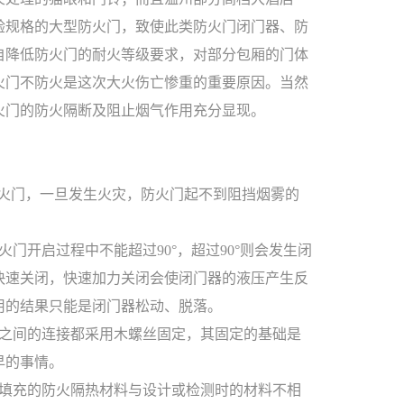
验规格的大型防火门，致使此类防火门闭门器、防
自降低防火门的耐火等级要求，对部分包厢的门体
防火门不防火是这次大火伤亡惨重的重要原因。当然
火门的防火隔断及阻止烟气作用充分显现。
火门，一旦发生火灾，防火门起不到阻挡烟雾的
开启过程中不能超过90°，超过90°则会发生闭
快速关闭，快速加力关闭会使闭门器的液压产生反
用的结果只能是闭门器松动、脱落。
之间的连接都采用木螺丝固定，其固定的基础是
早的事情。
填充的防火隔热材料与设计或检测时的材料不相