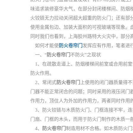
味追求装修豪华大气，在部分封闭楼梯间、防烟
火铰链无力拉动关闭超大超重的防火门；还有部
使用金属包边、加装大面积的可视玻璃等现象。血
同时我们也看到，上海胶州路特大火灾中，部分
如何才能使
防火卷帘门
发挥应有作用，笔者进
一、“
防火卷帘门
不防火”之现状
1、在疏散走道上、防烟楼梯间前室或合用前室
防火作用。
2、常闭式
防火卷帘门
上使用的闭门器质量得不
门器不能正常闭合的问题；同时采用的液压闭门
作用力，顶住人为外加的作用力，两者同时作用
3、防火铰链与木质防火门、门框连接不牢，连
门扇、门框的木头，而用于防火门制作的木质一
4、
防火卷帘门
制造用材不合格。如木质防火门